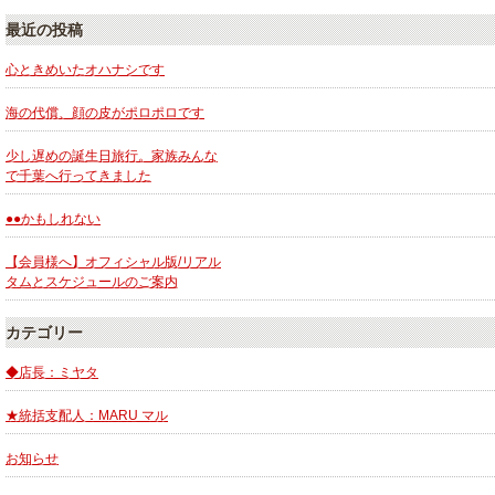
最近の投稿
心ときめいたオハナシです
海の代償、顔の皮がポロポロです
少し遅めの誕生日旅行。家族みんな
で千葉へ行ってきました
●●かもしれない
【会員様へ】オフィシャル版/リアル
タムとスケジュールのご案内
カテゴリー
◆店長：ミヤタ
★統括支配人：MARU マル
お知らせ