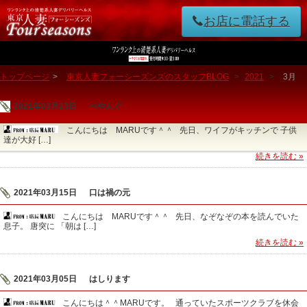
お店に電話する
トップページ
>
東京人妻フォーシーズンズのスタッフBLOG
>
2021
>
3月
2021年03月23日
ぺやんぐ
こんにちは MARUです＾＾ 先日、ワイフがキッチンで 子供
達が大好 […]
続きを読む »
2021年03月15日
口は禍の元
こんにちは MARUです＾＾ 先日、なぞなぞの本を読んでいた
息子。 唐突に 「朝は […]
続きを読む »
2021年03月05日
はしります
こんにちは＾＾MARUです。 通っていたスポーツクラブを休会