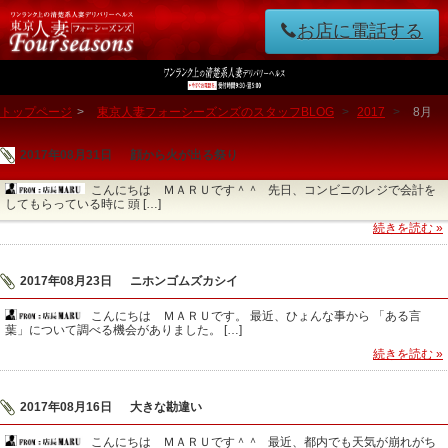
お店に電話する
トップページ
>
東京人妻フォーシーズンズのスタッフBLOG
>
2017
>
8月
2017年08月31日
顔から火が出る祭り
こんにちは ＭＡＲＵです＾＾ 先日、コンビニのレジで会計を
してもらっている時に 頭 […]
続きを読む »
2017年08月23日
ニホンゴムズカシイ
こんにちは ＭＡＲＵです。 最近、ひょんな事から 「ある言
葉」について調べる機会がありました。 […]
続きを読む »
2017年08月16日
大きな勘違い
こんにちは ＭＡＲＵです＾＾ 最近、都内でも天気が崩れがち