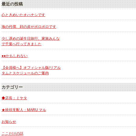
最近の投稿
心ときめいたオハナシです
海の代償、顔の皮がポロポロです
少し遅めの誕生日旅行。家族みんな
で千葉へ行ってきました
●●かもしれない
【会員様へ】オフィシャル版/リアル
タムとスケジュールのご案内
カテゴリー
◆店長：ミヤタ
★統括支配人：MARU マル
お知らせ
ここだけの話