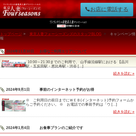
お店に電話する
トップページ
>
東京人妻フォーシーズンズのスタッフBLOG
>
キャンペーン情
報
2024年11月30日
お得なご利用エリアについて
10:00～21:30までのご利用で、 山手線沿線駅における 【品川
駅・五反田駅・恵比寿駅・渋谷 […]
続きを読む »
2024年9月1日
事前のインターネット予約がお得
※ ご利用日の前日までにＷＥＢ(インターネット)予約フォームか
らご予約ください。 ※ お電話での事前予約は「ウ […]
続きを読む »
2024年1月4日
お食事プランのご紹介です