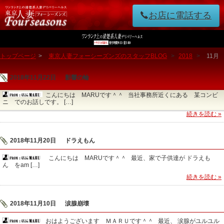
お店に電話する
トップページ
>
東京人妻フォーシーズンズのスタッフBLOG
>
2018
>
11月
2018年11月22日
影響の輪
こんにちは MARUです＾＾ 当社事務所近くにある 某コンビ
ニ でのお話しです。 […]
続きを読む »
2018年11月20日
ドラえもん
こんにちは MARUです＾＾ 最近、家で子供達が ドラえも
ん をam […]
続きを読む »
2018年11月10日
涙腺崩壊
おはようございます ＭＡＲＵです＾＾ 最近、 涙腺がユルユル