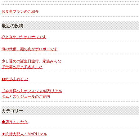
お食事プランのご紹介
最近の投稿
心ときめいたオハナシです
海の代償、顔の皮がポロポロです
少し遅めの誕生日旅行。家族みんな
で千葉へ行ってきました
●●かもしれない
【会員様へ】オフィシャル版/リアル
タムとスケジュールのご案内
カテゴリー
◆店長：ミヤタ
★統括支配人：MARU マル