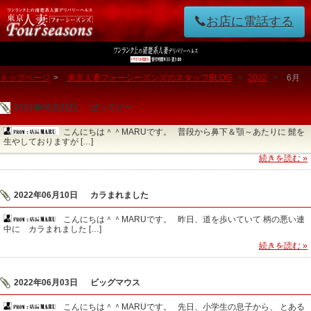
お店に電話する
トップページ
>
東京人妻フォーシーズンズのスタッフBLOG
>
2022
>
6月
2022年06月21日
ばってりー
こんにちは＾＾MARUです。 普段から鼻下＆顎～あたりに 髭を
生やしておりますが […]
続きを読む »
2022年06月10日
カラまれました
こんにちは＾＾MARUです。 昨日、道を歩いていて 柄の悪い連
中に カラまれました […]
続きを読む »
2022年06月03日
ビッグマウス
こんにちは＾＾MARUです。 先日、小学生の息子から、 とある