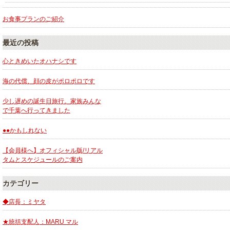
お食事プランのご紹介
最近の投稿
心ときめいたオハナシです
海の代償、顔の皮がポロポロです
少し遅めの誕生日旅行。家族みんな
で千葉へ行ってきました
●●かもしれない
【会員様へ】オフィシャル版/リアル
タムとスケジュールのご案内
カテゴリー
◆店長：ミヤタ
★統括支配人：MARU マル