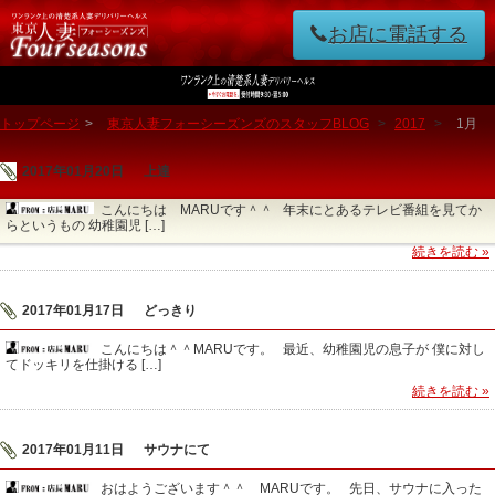
お店に電話する
トップページ
>
東京人妻フォーシーズンズのスタッフBLOG
>
2017
>
1月
2017年01月20日
上達
こんにちは MARUです＾＾ 年末にとあるテレビ番組を見てか
らというもの 幼稚園児 […]
続きを読む »
2017年01月17日
どっきり
こんにちは＾＾MARUです。 最近、幼稚園児の息子が 僕に対し
てドッキリを仕掛ける […]
続きを読む »
2017年01月11日
サウナにて
おはようございます＾＾ MARUです。 先日、サウナに入った