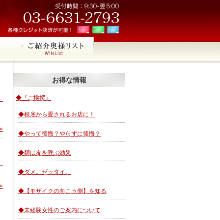
お得な情報
◆『ご挨拶』
◆根底から愛されるお店に！
»
◆やって後悔？やらずに後悔？
◆類は友を呼ぶ効果
◆ダメ。ゼッタイ。
»
◆【モザイクの向こう側】を知る
◆未経験女性のご案内について