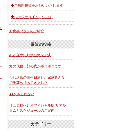
◆ご感想投稿をお願いいたします
◆シャワータイムについて
»
お食事プランのご紹介
最近の投稿
心ときめいたオハナシです
海の代償、顔の皮がポロポロです
少し遅めの誕生日旅行。家族みんな
»
で千葉へ行ってきました
●●かもしれない
【会員様へ】オフィシャル版/リアル
タムとスケジュールのご案内
カテゴリー