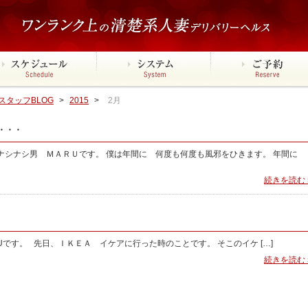
タッフBLOG
>
2015
>
2月
・・・
ナシナシ男 ＭＡＲＵです。 僕は年間に 何度も何度も風邪をひきます。 年間に
続きを読む 
Uです。 先日、ＩＫＥＡ イケアに行った時のことです。 そこのイケ […]
続きを読む 