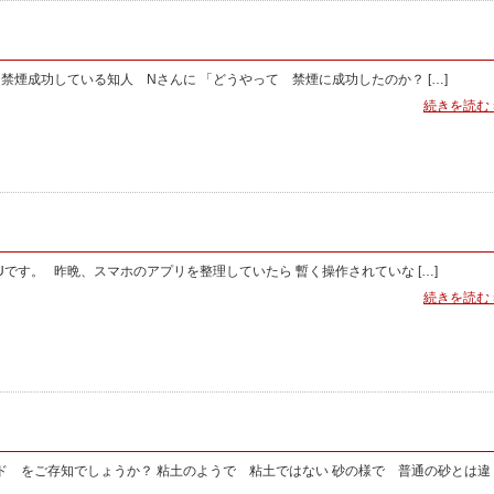
禁煙成功している知人 Nさんに 「どうやって 禁煙に成功したのか？ […]
続きを読む 
Uです。 昨晩、スマホのアプリを整理していたら 暫く操作されていな […]
続きを読む 
ンド をご存知でしょうか？ 粘土のようで 粘土ではない 砂の様で 普通の砂とは違