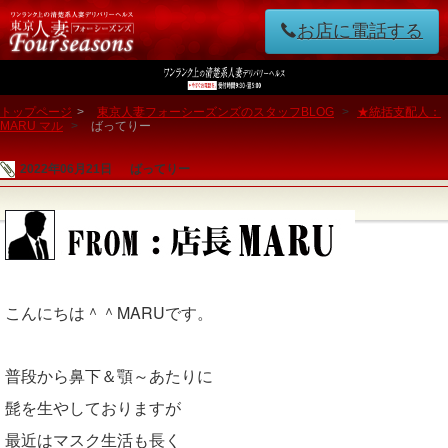
お店に電話する
トップページ
>
東京人妻フォーシーズンズのスタッフBLOG
>
★統括支配人：
MARU マル
>
ばってりー
2022年06月21日
ばってりー
こんにちは＾＾MARUです。
普段から鼻下＆顎～あたりに
髭を生やしておりますが
最近はマスク生活も長く