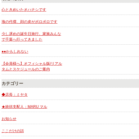
心ときめいたオハナシです
海の代償、顔の皮がポロポロです
少し遅めの誕生日旅行。家族みんな
で千葉へ行ってきました
●●かもしれない
【会員様へ】オフィシャル版/リアル
タムとスケジュールのご案内
カテゴリー
◆店長：ミヤタ
★統括支配人：MARU マル
お知らせ
ここだけの話