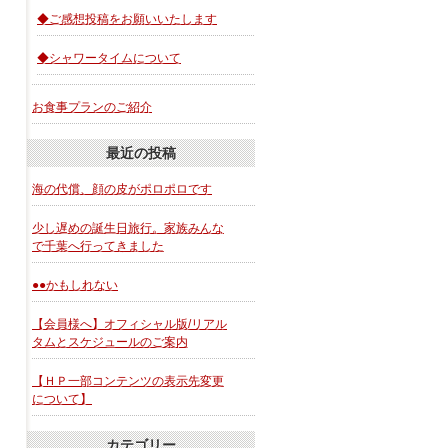
◆ご感想投稿をお願いいたします
◆シャワータイムについて
お食事プランのご紹介
最近の投稿
海の代償、顔の皮がポロポロです
少し遅めの誕生日旅行。家族みんな
で千葉へ行ってきました
●●かもしれない
【会員様へ】オフィシャル版/リアル
タムとスケジュールのご案内
【ＨＰ一部コンテンツの表示先変更
について】
カテゴリー