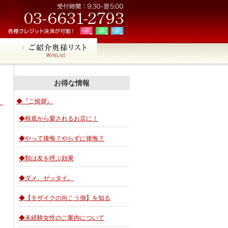
お得な情報
◆『ご挨拶』
◆根底から愛されるお店に！
◆やって後悔？やらずに後悔？
◆類は友を呼ぶ効果
◆ダメ。ゼッタイ。
◆【モザイクの向こう側】を知る
◆未経験女性のご案内について