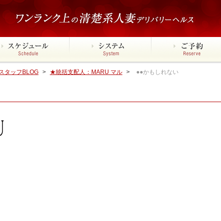
タッフBLOG
>
★統括支配人：MARU マル
>
●●かもしれない