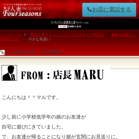
お店に電話する
トップページ
>
東京人妻フォーシーズンズのスタッフBLOG
>
★統括支配人：
MARU マル
>
小さな気遣い
2025年02月25日
小さな気遣い
こんにちは＾＾マルです。
少し前に小学校低学年の娘のお友達が
自宅に遊びにきていました。
で、お友達が帰ることになり娘が玄関にお見送りに。