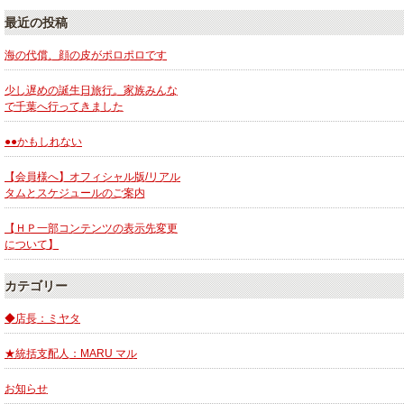
最近の投稿
海の代償、顔の皮がポロポロです
少し遅めの誕生日旅行。家族みんな
で千葉へ行ってきました
●●かもしれない
【会員様へ】オフィシャル版/リアル
タムとスケジュールのご案内
【ＨＰ一部コンテンツの表示先変更
について】
カテゴリー
◆店長：ミヤタ
★統括支配人：MARU マル
お知らせ